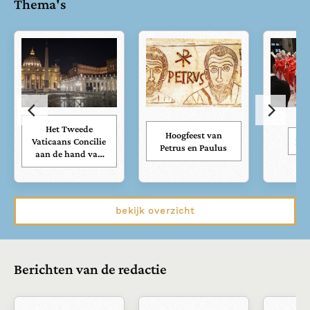
Thema's
Het Tweede
Hoogfeest van
Vaticaans Concilie
Kar
Petrus en Paulus
aan de hand van
zijn documenten
bekijk overzicht
Berichten van de redactie