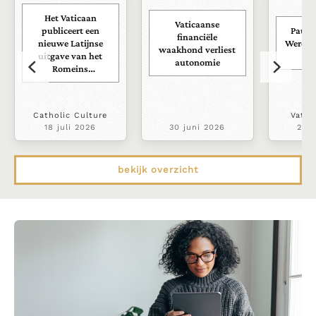
Het Vaticaan
Vaticaanse
publiceert een
Paus s
financiële
nieuwe Latijnse
Wereld
waakhond verliest
uitgave van het
ra
autonomie
Romeins
martyrologium
Catholic Culture
Vatic
18 juli 2026
30 juni 2026
22 j
bekijk overzicht